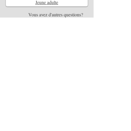
Jeune adulte
Vous avez d'autres questions?
N'hésitez pas à nous contacter !
Contactez-nous
Suivez-nous